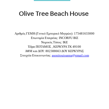
Αριθμός ΓΕΜΗ (Γενικό Εμπορικό Μητρώο): 175481633000
Επωνυμία Εταιρείας: INCORFU IKE
Νομικός Τύπος: ΙΚΕ
Έδρα:ΠΟΤΑΜΟΣ , ΚΕΡΚΥΡΑ ΤΚ 49100
ΑΦΜ και ΔΟΥ: 802388663 ΔΟΥ ΚΕΡΚΥΡΑΣ
Στοιχεία Επικοινωνίας:
asonitouioanna@gmail.com